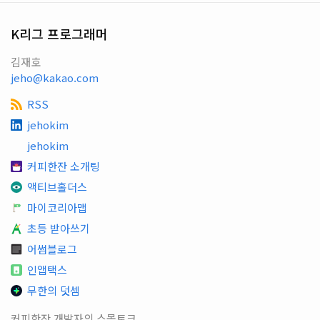
K리그 프로그래머
김재호
jeho@kakao.com
RSS
jehokim
jehokim
커피한잔 소개팅
액티브홀더스
마이코리아맵
초등 받아쓰기
어썸블로그
인앱택스
무한의 덧셈
커피한잔 개발자의 스몰토크