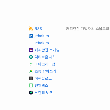
RSS
커피한잔 개발자의 스몰토크
jehokim
jehokim
커피한잔 소개팅
액티브홀더스
마이코리아맵
초등 받아쓰기
어썸블로그
인앱택스
무한의 덧셈