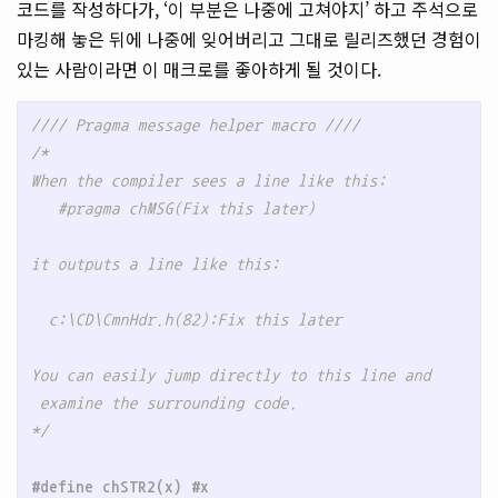
코드를 작성하다가, ‘이 부분은 나중에 고쳐야지’ 하고 주석으로
마킹해 놓은 뒤에 나중에 잊어버리고 그대로 릴리즈했던 경험이
있는 사람이라면 이 매크로를 좋아하게 될 것이다.
//// Pragma message helper macro ////
/* 

When the compiler sees a line like this:

   #pragma chMSG(Fix this later)

it outputs a line like this:

  c:\CD\CmnHdr.h(82):Fix this later

You can easily jump directly to this line and 

 examine the surrounding code.

*/
#define chSTR2(x) #x
